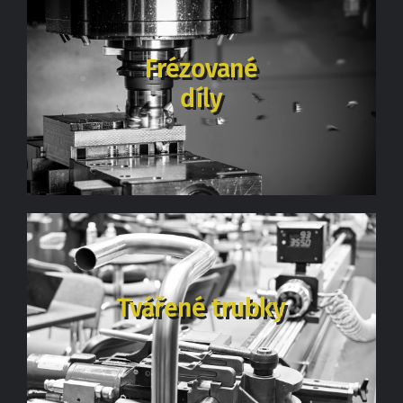
Frézované
díly
Tvářené trubky