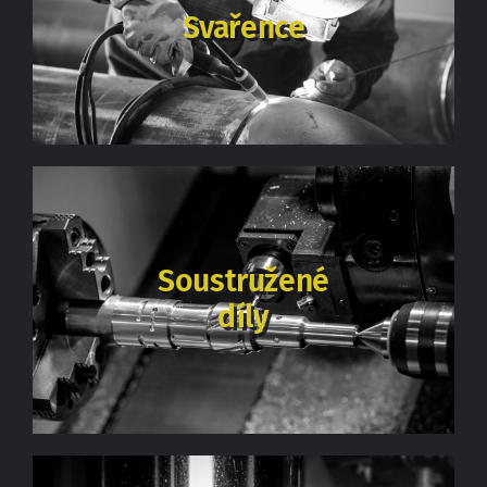
Svařence
Soustružené
díly