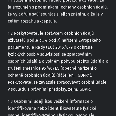
1.1 Vložením osobních údajů potvrzuje uživatel, že
je srozuměn s podmínkami ochrany osobních údajů,
že vyjadřuje svůj souhlas s jejich zněním, a že je v
Kontakt
celém rozsahu akceptuje.
1.2 Poskytovatel je správcem osobních údajů
uživatelů podle čl. 4 bod 7) nařízení Evropského
parlamentu a Rady (EU) 2016/679 o ochraně
fyzických osob v souvislosti se zpracováním
osobních údajů a o volném pohybu těchto údajů a o
zrušení směrnice 95/46/ES (obecné nařízení o
ochraně osobních údajů) (dále jen: “GDPR”).
Poskytovatel se zavazuje zpracovávat osobní údaje
v souladu s právními předpisy, zejm. GDPR.
1.3 Osobními údaji jsou veškeré informace o
identifikované nebo identifikovatelné fyzické
osobě; identifikovatelnou fyzickou osobou je