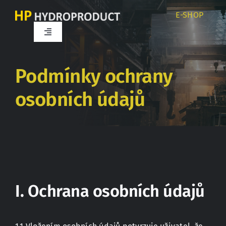
Přeskočit
E-SHOP
na
obsah
Toggle
Navigation
Úvod
Podmínky ochrany
O nás
osobních údajů
Produkty
Služby
I. Ochrana osobních údajů
Kariéra
Partneři